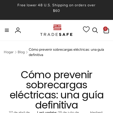
irectamente
Free lower 48 U.S. Shipping on orders over
 contenido
$60
0
0
artículos
Iniciar
sesión
Cómo prevenir sobrecargas eléctricas: una guía
Hogar
Blog
definitiva
Cómo prevenir
sobrecargas
eléctricas: una guía
definitiva
27 de abril de
Last update:
25 de julio de
Herbert