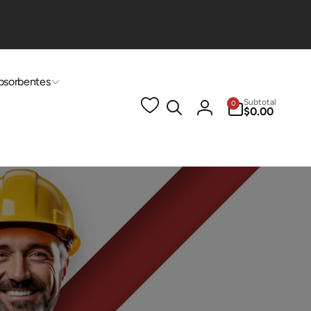
bsorbentes
0
Subtotal
0
artículos
$0.00
Iniciar
sesión