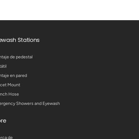
ewash Stations
taje de pedestal
átil
taje en pared
cet Mount
nch Hose
rgency Showers and Eyewash
re
rca de