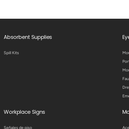
Absorbent Supplies
Ey
Spill Kits
Mon
Port
Mon
Fau
Dre
Eme
Workplace Signs
Mo
Señales de piso
Ace