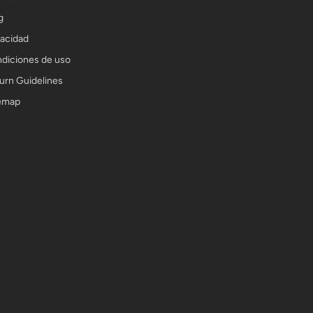
g
vacidad
diciones de uso
urn Guidelines
emap