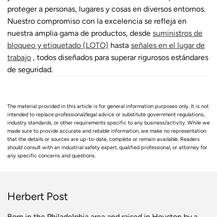
proteger a personas, lugares y cosas en diversos entornos.
Nuestro compromiso con la excelencia se refleja en
nuestra amplia gama de productos, desde
suministros de
bloqueo y etiquetado (LOTO)
hasta
señales en el lugar de
trabajo
, todos diseñados para superar rigurosos estándares
de seguridad.
The material provided in this article is for general information purposes only. It is not
intended to replace professional/legal advice or substitute government regulations,
industry standards, or other requirements specific to any business/activity. While we
made sure to provide accurate and reliable information, we make no representation
that the details or sources are up-to-date, complete or remain available. Readers
should consult with an industrial safety expert, qualified professional, or attorney for
any specific concerns and questions.
Herbert Post
Born in the Philadelphia area and raised in Houston by a