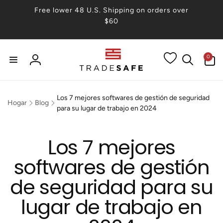
irectamente
Free lower 48 U.S. Shipping on orders over
 contenido
$60
0
0
artículos
Iniciar
sesión
Los 7 mejores softwares de gestión de seguridad
Hogar
Blog
para su lugar de trabajo en 2024
Los 7 mejores
softwares de gestión
de seguridad para su
lugar de trabajo en