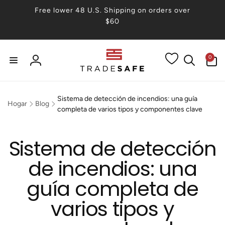
irectamente
Free lower 48 U.S. Shipping on orders over
 contenido
$60
0
0
artículos
Iniciar
sesión
Sistema de detección de incendios: una guía
Hogar
Blog
completa de varios tipos y componentes clave
Sistema de detección
de incendios: una
guía completa de
varios tipos y