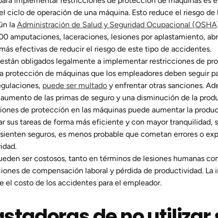
para implementar restricciones de protección de máquinas es e
el ciclo de operación de una máquina. Esto reduce el riesgo de 
ún la
Administración de Salud y Seguridad Ocupacional (OSHA
 amputaciones, laceraciones, lesiones por aplastamiento, ab
ás efectivas de reducir el riesgo de este tipo de accidentes.
están obligados legalmente a implementar restricciones de pro
a protección de máquinas que los empleadores deben seguir par
egulaciones,
puede ser multado
y enfrentar otras sanciones. Ad
umento de las primas de seguro y una disminución de la produ
iones de protección en las máquinas puede aumentar la producti
ar sus tareas de forma más eficiente y con mayor tranquilidad,
e sienten seguros, es menos probable que cometan errores o ex
idad.
ueden ser costosos, tanto en términos de lesiones humanas com
iones de compensación laboral y pérdida de productividad. La 
e el costo de los accidentes para el empleador.
tadoras de no utilizar